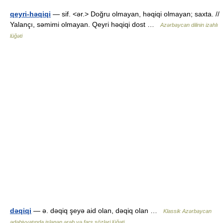
qeyri-həqiqi
— sif. <ər.> Doğru olmayan, həqiqi olmayan; saxta. //
Yalançı, səmimi olmayan. Qeyri həqiqi dost …
Azərbaycan dilinin izahlı
lüğəti
dəqiqi
— ə. dəqiq şeyə aid olan, dəqiq olan …
Klassik Azərbaycan
ədəbiyyatında islənən ərəb və fars sözləri lüğəti