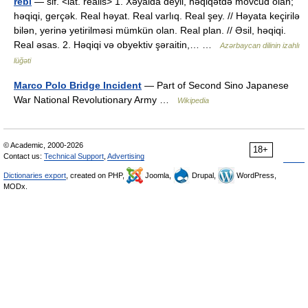
rebl
— sif. <lat. realis> 1. Xəyalda deyil, həqiqətdə mövcud olan;
həqiqi, gerçək. Real həyat. Real varlıq. Real şey. // Həyata keçirilə
bilən, yerinə yetirilməsi mümkün olan. Real plan. // Əsil, həqiqi.
Real əsas. 2. Həqiqi və obyektiv şəraitin,… …
Azərbaycan dilinin izahlı
lüğəti
Marco Polo Bridge Incident
— Part of Second Sino Japanese
War National Revolutionary Army …
Wikipedia
© Academic, 2000-2026
18+
Contact us:
Technical Support
,
Advertising
Dictionaries export
, created on PHP,
Joomla,
Drupal,
WordPress,
MODx.