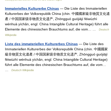
Immaterielles Kulturerbe Chinas
— Die Liste des Immateriellen
Kulturerbes der Volksrepublik China (chin. 中國國家級非物質文化遺
產 / 中国国家级非物质文化遗产, Zhōngguó guójiājí fēiwùzhì
wénhuà yíchǎn, engl. China Intangible Cultural Heritage) führt alle
Elemente des chinesischen Brauchtums auf, die vom… …
Deutsch
Wikipedia
Liste des immateriellen Kulturerbes Chinas
— Die Liste des
Immateriellen Kulturerbes der Volksrepublik China (chin. 中國國家
級非物質文化遺產 / 中国国家级非物质文化遗产, Zhōngguó guójiājí
fēiwùzhì wénhuà yíchǎn, engl. China Intangible Cultural Heritage)
führt alle Elemente des chinesischen Brauchtums auf, die vom…
…
Deutsch Wikipedia