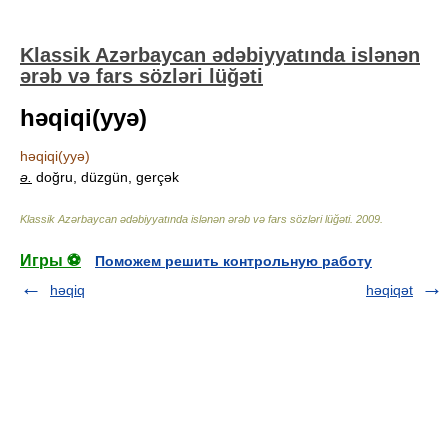
Klassik Azərbaycan ədəbiyyatında islənən
ərəb və fars sözləri lüğəti
həqiqi(yyə)
həqiqi(yyə)
ə.
doğru, düzgün, gerçək
Klassik Azərbaycan ədəbiyyatında islənən ərəb və fars sözləri lüğəti
.
2009
.
Игры ⚽
Поможем решить контрольную работу
həqiq
həqiqət