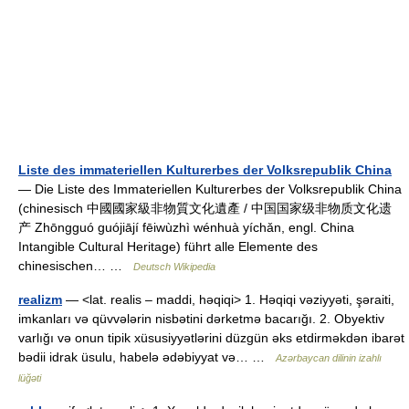
Liste des immateriellen Kulturerbes der Volksrepublik China
— Die Liste des Immateriellen Kulturerbes der Volksrepublik China
(chinesisch 中國國家級非物質文化遺產 / 中国国家级非物质文化遗
产 Zhōngguó guójiājí fēiwùzhì wénhuà yíchǎn, engl. China
Intangible Cultural Heritage) führt alle Elemente des
chinesischen… …
Deutsch Wikipedia
realizm
— <lat. realis – maddi, həqiqi> 1. Həqiqi vəziyyəti, şəraiti,
imkanları və qüvvələrin nisbətini dərketmə bacarığı. 2. Obyektiv
varlığı və onun tipik xüsusiyyətlərini düzgün əks etdirməkdən ibarət
bədii idrak üsulu, habelə ədəbiyyat və… …
Azərbaycan dilinin izahlı
lüğəti