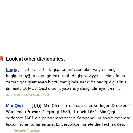
Look at other dictionaries:
həqiqi
— sif. <ər.> 1. Həqiqətən mövcud olan və ya olmuş,
həqiqətə uyğun olan; gerçək, real. Həqiqi vəziyyət. – Məsafə və
zaman göz işləməyən bir zülmət içində sanki öz həqiqi ölçüsünü
itirmişdi. Ə. M.. // Saxta, süni, yapma, yalançı olmayan; əsil.… …
Azərbaycan dilinin izahlı lüğəti
Min Qiqi
— [ tʃitʃi], Min Ch i ch i, chinesischer Verleger, Drucker, *
Wucheng (Provinz Zhejiang) 1580, ✝ nach 1661. Min Qiqi
verfasste 1661 ein paläographisches Kompendium sowie mehrere
textkritische Kommentare. Er vervollkommnete die Technik des…
…
Universal-Lexikon